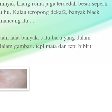
minyak.Liang roma juga terdedah besar seperti
 hu. Kalau teropong dekat2, banyak black
mancung itu....
tahi lalat banyak...(itu baru yang dalam
alam gambar...tepi mata dan tepi bibir)