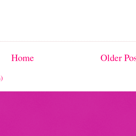
Home
Older Pos
)