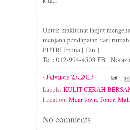
kita...
Untuk maklumat lanjut mengenai
menjana pendapatan dari rumah,
PUTRI Irdina [ Ein ]
Tel : 012-994-4503 FB : Norazl
-
February 25, 2013
Labels:
KULIT CERAH BERSA
Location:
Muar town, Johor, Mala
No comments: