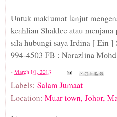
Untuk maklumat lanjut mengena
keahlian Shaklee atau menjana 
sila hubungi saya Irdina [ Ein ]
994-4503 FB : Norazlina Mohd 
-
March 01, 2013
Labels:
Salam Jumaat
Location:
Muar town, Johor, Ma