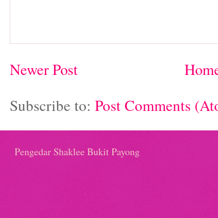
Newer Post
Hom
Subscribe to:
Post Comments (At
Pengedar Shaklee Bukit Payong