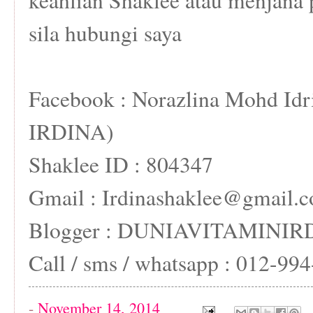
keahlian Shaklee atau menjana 
sila hubungi saya
Facebook : Norazlina Mohd I
IRDINA)
Shaklee ID : 804347
Gmail : Irdinashaklee@gmail.
Blogger : DUNIAVITAMINI
Call / sms / whatsapp : 012-9
-
November 14, 2014