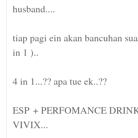
husband....
tiap pagi ein akan bancuhan sua
in 1 )..
4 in 1...?? apa tue ek..??
ESP + PERFOMANCE DRIN
VIVIX...