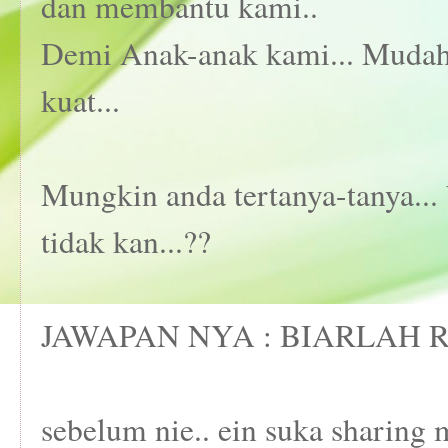
dan membantu kami..
Demi Anak-anak kami... Mudah2a
kuat...
Mungkin anda tertanya-tanya... 
tidak kan...??
JAWAPAN NYA : BIARLAH RA
sebelum nie.. ein suka shari