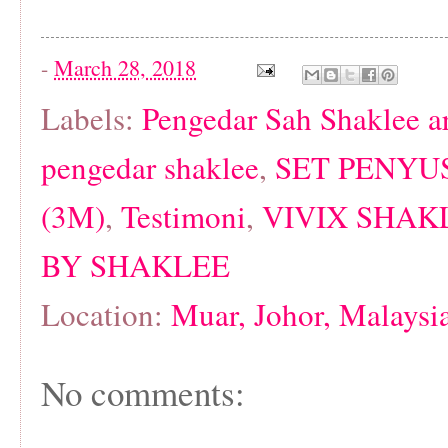
-
March 28, 2018
Labels:
Pengedar Sah Shaklee a
pengedar shaklee
,
SET PENYU
(3M)
,
Testimoni
,
VIVIX SHAK
BY SHAKLEE
Location:
Muar, Johor, Malaysi
No comments: